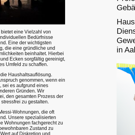
Gebä
Haus
Diens
bietet eine Vielzahl von
 individuellen Bedürfnisse
Gewer
nd. Eine der wichtigsten
in A
g, die eine gründliche und
ichkeiten beinhaltet. Hierbei
nd Ecken sorgfältig gereinigt,
es Umfeld zu schaffen.
t die Haushaltsauflösung.
n Anspruch genommen, wenn ein
 sei es aufgrund eines
anderen Gründen. Wir
ei, den gesamten Prozess der
stressfrei zu gestalten.
Messi-Wohnungen, die oft
ind. Unsere spezialisierten
lche Wohnungen fachgerecht zu
 bewohnbaren Zustand zu
 Wert auf Diskretion und